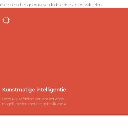
eren en het gebruik van kiddie rides te ontwikkelen!
Kunstmatige intelligentie
Onze R&D afdeling verkent actief de
mogelijkheden met het gebruik van AI.