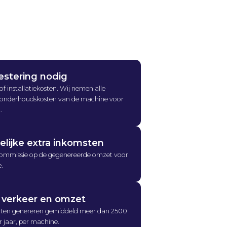
estering nodig
of installatiekosten. Wij nemen alle
en onderhoudskosten van de machine voor
.
elijke extra inkomsten
commissie op de gegenereerde omzet voor
e.
 verkeer en omzet
en genereren gemiddeld meer dan 2500
r jaar, per machine.