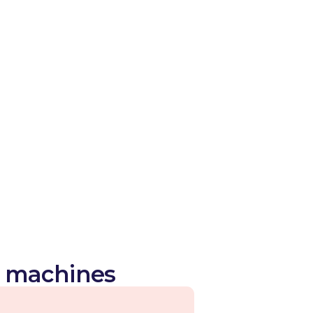
 locatie-eigenaar.
inkelervaring
ëren een kindvriendelijke omgeving,
ess van winkelen met kinderen, moedigen
er te blijven en combineren winkelen met
omsten zonder investering
 inkomsten zonder opstartkosten door
s te installeren.
E machines