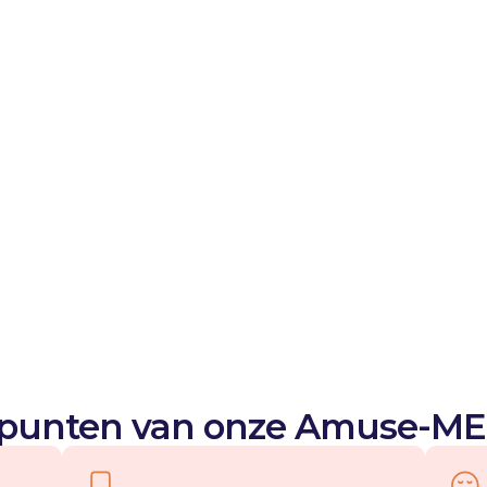
extra kosten voor de
Verbeterde w
De kiddie rides cre
verminderen de str
ouders aan om lang
vermaak.
Genereer ink
Genereer constante
Amuse-ME kiddie ride
 punten van onze Amuse-M