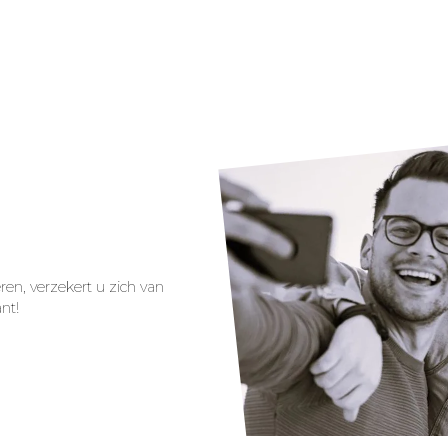
 het werk:
 in een
ns!
ren, verzekert u zich van
nt!