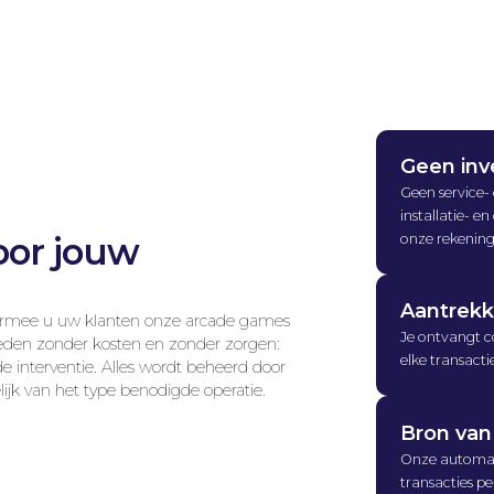
Geen inv
Geen service- 
d
installatie- 
onze rekening
oor jouw
Aantrekk
rmee u uw klanten onze arcade games
Je ontvangt 
den zonder kosten en zonder zorgen:
elke transacti
 interventie. Alles wordt beheerd door
elijk van het type benodigde operatie.
Bron van
E
Onze automat
transacties pe