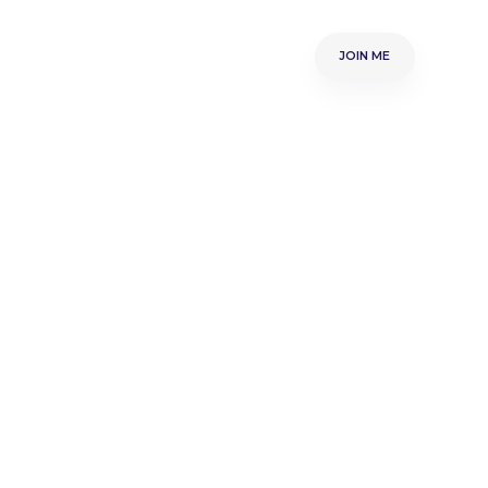
muse-ME
Samenwerken
Over ME
JOIN ME
Word Partner
JOIN ME
n
Nieuws