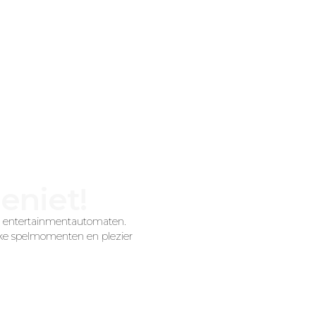
Photo-ME
Wash-ME
Feed-ME
A
Evobooth
Compact V3
Pizza-automaten
Starbooth
Flex Outdoor
Slimme Koelkaste
Starbooth Outdoor
Flex Indoor
geniet!
ve entertainmentautomaten.
jke spelmomenten en plezier