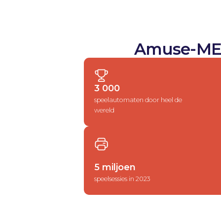
Amuse-ME,
3 000
speelautomaten door heel de
wereld
5 miljoen
speelsessies in 2023