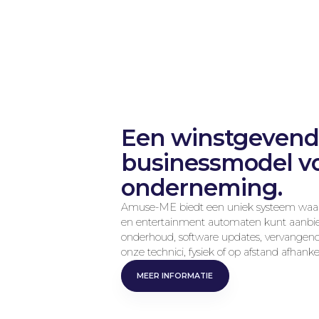
Een winstgeven
businessmodel v
onderneming.
Amuse-ME biedt een uniek systeem waa
en entertainment automaten kunt aanbie
onderhoud, software updates, vervangende
onze technici, fysiek of op afstand afhank
MEER INFORMATIE
MEER INFORMATI