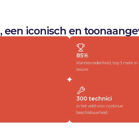
 een iconisch en toonaange
85%
klanttevredenheid, top 3 merk in
leisure
300 technici
in het veld voor continue
beschikbaarheid