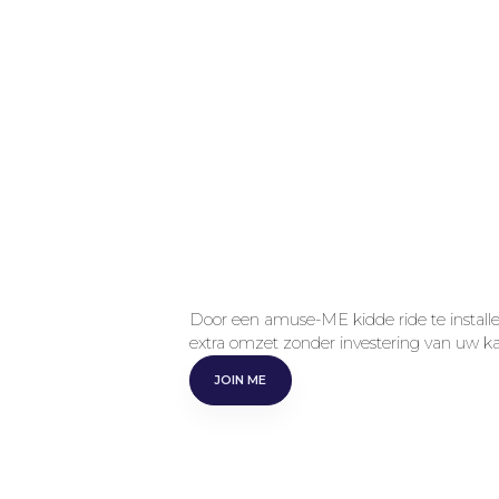
Zet je ruimte aan
transformeer het
winstgevende ka
Door een amuse-ME kidde ride te installe
extra omzet zonder investering van uw ka
JOIN ME
JOIN ME