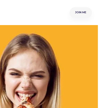
muse-ME
Samenwerken
Over ME
JOIN ME
Word Partner
JOIN ME
n
Nieuws