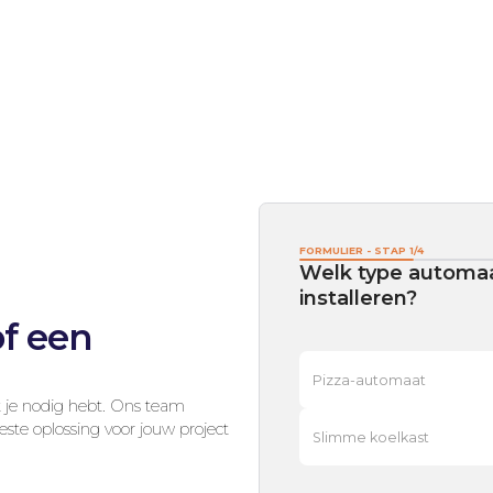
FORMULIER - STAP
1
/
4
Welk type automaa
installeren?
of een
Pizza-automaat
t je nodig hebt. Ons team
te oplossing voor jouw project
Slimme koelkast