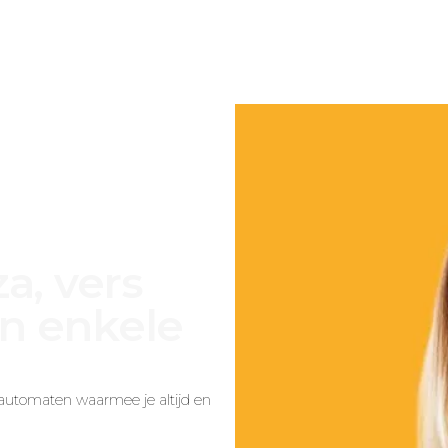
Photo-ME
Wash-ME
Feed-ME
A
Evobooth
Compact V3
Pizza-automaten
Starbooth
Flex Outdoor
Slimme Koelkaste
Starbooth Outdoor
Flex Indoor
za, vers
n enkele
e automaten waarmee je altijd en