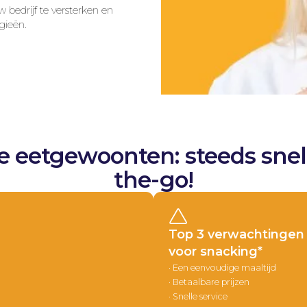
bedrijf te versterken en
gieën.
 eetgewoonten: steeds snel
the-go!
Top 3 verwachtingen
voor snacking*
· Een eenvoudige maaltijd
· Betaalbare prijzen
· Snelle service