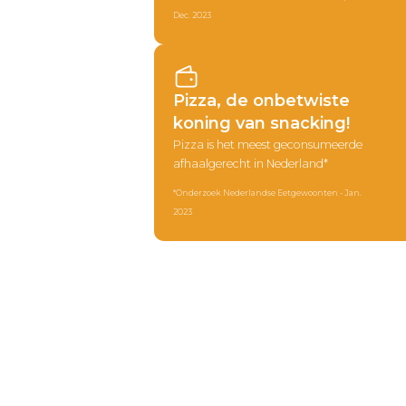
Dec. 2023
Pizza, de onbetwiste
koning van snacking!
Pizza is het meest geconsumeerde
afhaalgerecht in Nederland*
*Onderzoek Nederlandse Eetgewoonten - Jan.
2023