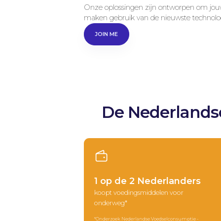
Onze oplossingen zijn ontworpen om jouw 
maken gebruik van de nieuwste technolo
JOIN ME
JOIN ME
De Nederlandse
1 op de 2 Nederlanders
koopt voedingsmiddelen voor
onderweg*
*Onderzoek Nederlandse Voedselconsumptie -