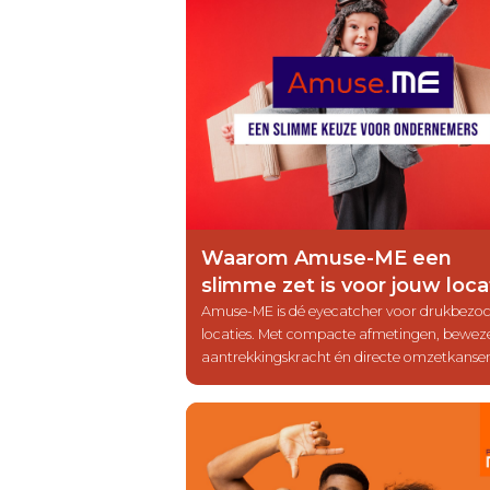
Waarom Amuse-ME een
slimme zet is voor jouw loca
Amuse-ME is dé eyecatcher voor drukbezo
locaties. Met compacte afmetingen, bewez
aantrekkingskracht én directe omzetkanse
biedt deze entertainmentunit een slimme e
rendabele toevoeging aan bijvoorbeeld
retailcentra, horeca, of recreatieomgevinge
Ontdek waarom Amuse-ME ook voor jouw
locatie het verschil kan maken.