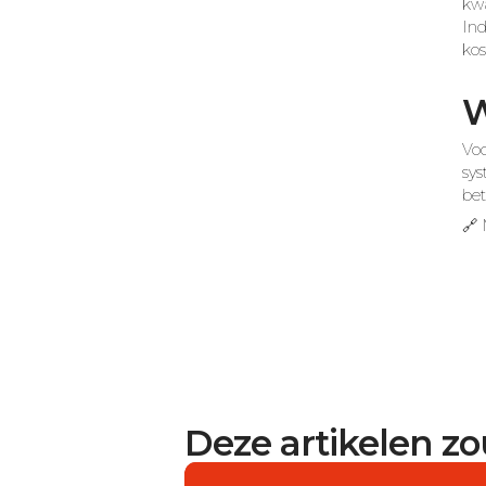
kwa
Ind
kos
W
Voo
sys
bet
🔗 
Deze artikelen z