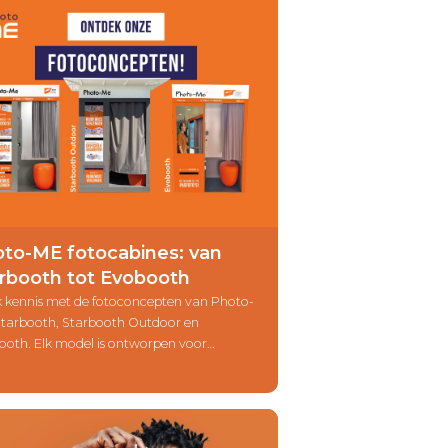
to-ME fotocabines: van
rbooth tot Evobooth
 kennis met de fotoconcepten van Photo-
Starbooth, Starbooth Outdoor en
ooth. Elk model is ontworpen voor
ifieke omgevingen en behoeften, met een
 op kwaliteit, gebruiksgemak en
ement. Ontdek welk fotoconcept het best
bij jouw locatie.