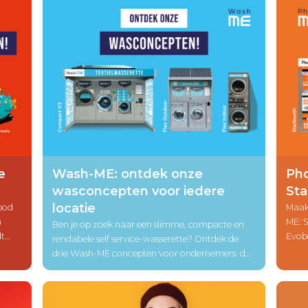
e
Wash-ME: ontdek onze
Pho
wasconcepten voor iedere
Sta
locatie
bod
Maak
n
ME: 
Ben je op zoek naar een slimme, compacte en
dt
Evob
rendabele self service-wasserette? Ontdek de
n tot
spec
drie Wash-ME concepten voor ondernemers: de
focus
Compact V3, Flex Outdoor en Flex Indoor. Elk
rend
model is ontworpen met het oog op
past 
gebruiksgemak, betrouwbaarheid en maximale