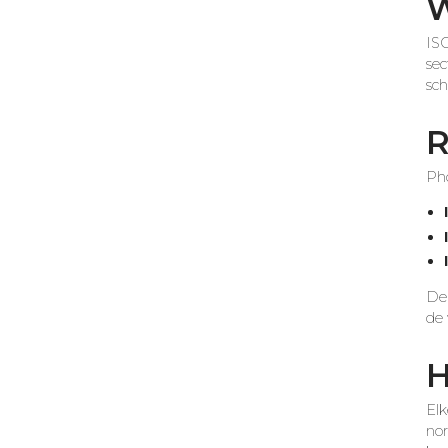
W
ISO
sec
sch
R
Ph
Dez
de 
H
Elk
nor