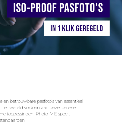
me en betrouwbare pasfoto’s van essentieel
l ter wereld voldoen aan dezelfde eisen
ische toepassingen. Photo-ME speelt
 standaarden.