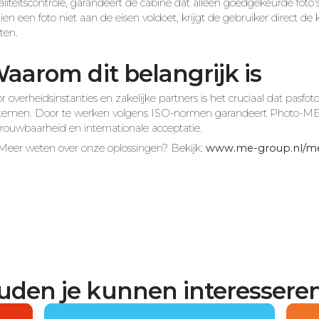
liteitscontrole, garandeert de cabine dat alleen goedgekeurde foto's
ien een foto niet aan de eisen voldoet, krijgt de gebruiker direct 
ten.
aarom dit belangrijk is
r overheidsinstanties en zakelijke partners is het cruciaal dat pasfoto
temen. Door te werken volgens ISO-normen garandeert Photo-ME nie
rouwbaarheid en internationale acceptatie.
Meer weten over onze oplossingen? Bekijk:
www.me-group.nl/m
ouden je kunnen interesseren