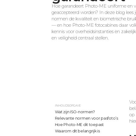
Hoe garandeert Photo-ME uniforme en vei
geaccepteerd worden? In deze blog lees j
normen de kwaliteit en biometrische brui
— en hoe Photo-ME fotocabines daar vol
kennis voor overheidsinstanties en zakeli
en veiligheid centraal stellen.
Voo
INHOUDSOPGAVE
bel
Wat zijn ISO-normen?
op 
Relevante normen voor pasfoto’s
hie
Hoe Photo-ME dit toepast
Waarom dit belangrijk is