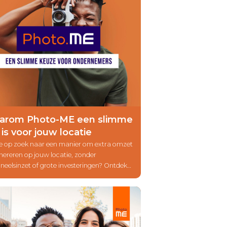
arom Photo-ME een slimme
 is voor jouw locatie
je op zoek naar een manier om extra omzet
nereren op jouw locatie, zonder
neelsinzet of grote investeringen? Ontdek
om de fotocabines van Photo-ME een
e en rendabele aanvulling zijn op jouw
tverlening.