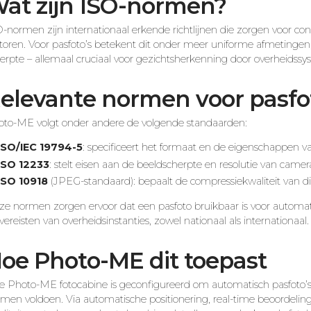
at zijn ISO-normen?
-normen zijn internationaal erkende richtlijnen die zorgen voor cons
toren. Voor pasfoto’s betekent dit onder meer uniforme afmetingen, j
erpte – allemaal cruciaal voor gezichtsherkenning door overheidss
elevante normen voor pasfot
oto-ME volgt onder andere de volgende standaarden:
ISO/IEC 19794-5
: specificeert het formaat en de eigenschappen v
ISO 12233
: stelt eisen aan de beeldscherpte en resolutie van camera
ISO 10918
(JPEG-standaard): bepaalt de compressiekwaliteit van digi
e normen zorgen ervoor dat een pasfoto bruikbaar is voor automati
vereisten van overheidsinstanties, zowel nationaal als internationaal.
oe Photo-ME dit toepast
e Photo-ME fotocabine is geconfigureerd om automatisch pasfoto’s
men voldoen. Via automatische positionering, real-time beoordelin