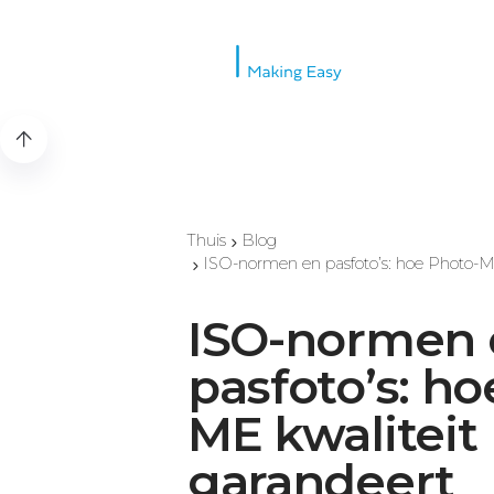
Thuis
Blog
ISO-normen en pasfoto’s: hoe Photo-ME
ISO-normen 
pasfoto’s: ho
ME kwaliteit
garandeert