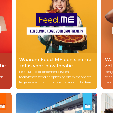
omzet per m².
Waarom Feed-ME een slimme
Wa
tie
zet is voor jouw locatie
zet
chte
Feed-ME biedt ondernemers een
Ben 
en
toekomstbestendige oplossing om extra omzet
te ge
n
te genereren met minimale inspanning. In deze
perso
n
blog ontdek je hoe deze slimme snack- en
waar
drankautomaat waarde toevoegt aan jouw
slimm
n.
locatie en inspeelt op het veranderende
diens
consumentengedrag.