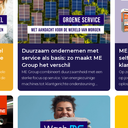
ME 
el
Duurzaam ondernemen met
sel
me
service als basis: zo maakt ME
kla
Group het verschil
Op zo
ele
ME Group combineert duurzaamheid met een
op jo
 de
sterke focus op service. Van energiezuinige
oplo
machines tot klantgerichte ondersteuning:
aant
log
ontdek hoe wij waarde toevoegen voor partners
ME, 
voor
én eindgebruikers.