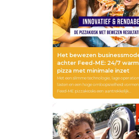
Het bewezen businessmod
achter Feed-ME: 24/7 war
pizza met minimale inzet
Met een slimme technologie, lage operation
lasten en een hoge omloopsnelheid vormen
Feed-ME pizzakiosks een aantrekkelijk
verdienmodel voor ondernemers. In deze b
lees je waarom steeds meer locaties kiezen 
dit bewezen concept.