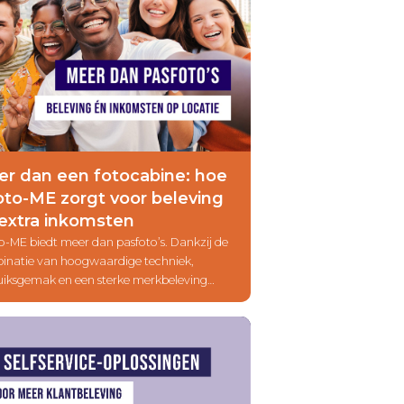
r dan een fotocabine: hoe
to-ME zorgt voor beleving
extra inkomsten
o-ME biedt meer dan pasfoto’s. Dankzij de
inatie van hoogwaardige techniek,
uiksgemak en een sterke merkbeleving
t een fotocabine niet alleen service aan je
ekers, maar ook structurele inkomsten voor
 locatie. Ontdek hoe Photo-ME bijdraagt
klanttevredenheid én rendement.