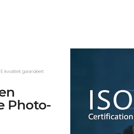
Photo-ME
Wash-ME
Feed-ME
A
Evobooth
Compact V3
Pizza-automaten
Starbooth
Flex Outdoor
Slimme Koelkaste
Starbooth Outdoor
Flex Indoor
 kwaliteit garandeert
en
e Photo-