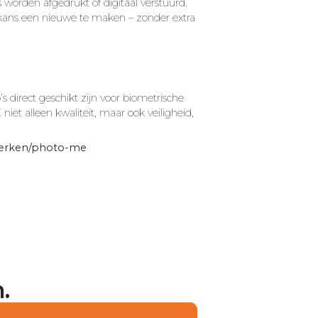
 worden afgedrukt of digitaal verstuurd.
de kans een nieuwe te maken – zonder extra
’s direct geschikt zijn voor biometrische
t alleen kwaliteit, maar ook veiligheid,
erken/photo-me
.