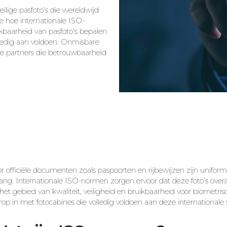
lige pasfoto’s die wereldwijd
e hoe internationale ISO-
kbaarheid van pasfoto’s bepalen
ledig aan voldoen. Onmisbare
jke partners die betrouwbaarheid
r officiële documenten zoals paspoorten en rijbewijzen zijn unifor
ang. Internationale ISO-normen zorgen ervoor dat deze foto’s overa
het gebied van kwaliteit, veiligheid en bruikbaarheid voor biometr
rop in met fotocabines die volledig voldoen aan deze internationale