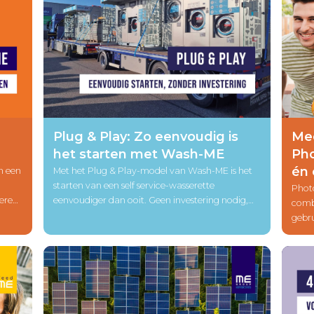
Plug & Play: Zo eenvoudig is
Mee
het starten met Wash-ME
Pho
én 
n een
Met het Plug & Play-model van Wash-ME is het
starten van een self service-wasserette
Phot
teren
eenvoudiger dan ooit. Geen investering nodig,
comb
k hoe
geen installatie- of onderhoudskosten – wij
gebr
n
regelen alles. Ontdek hoe zorgeloos
lever
ondernemen eruitziet.
bezo
jouw
aan 