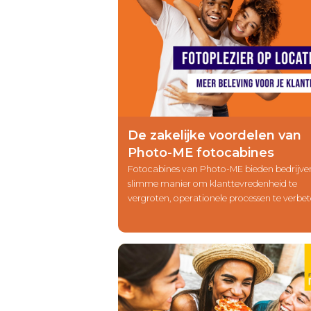
De zakelijke voordelen van
Photo-ME fotocabines
Fotocabines van Photo-ME bieden bedrijve
slimme manier om klanttevredenheid te
vergroten, operationele processen te verbe
én merkzichtbaarheid te versterken. Ontde
deze oplossing jouw locatie meer waarde e
bezoekers kan opleveren.