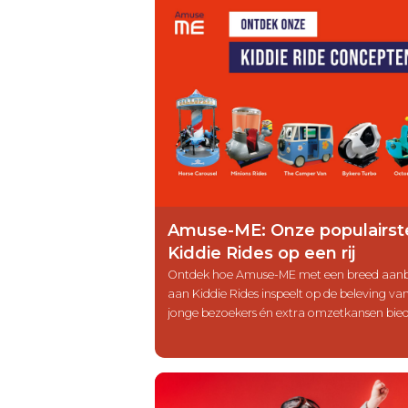
Amuse-ME: Onze populairst
Kiddie Rides op een rij
Ontdek hoe Amuse-ME met een breed aan
aan Kiddie Rides inspeelt op de beleving va
jonge bezoekers én extra omzetkansen bie
voor jouw locatie. Van herkenbare IP-figure
tijdloze klassiekers – bekijk onze zes meest
populaire concepten.