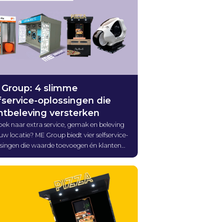
Group: 4 slimme
fservice-oplossingen die
ntbeleving versterken
ek naar extra service, gemak en beleving
uw locatie? ME Group biedt vier selfservice-
ssingen die waarde toevoegen én klanten
rekken. Maak kennis met Photo-ME, Wash-
Feed-ME en Amuse-ME.