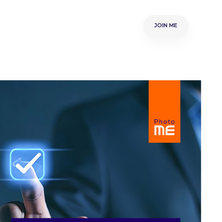
muse-ME
Samenwerken
Over ME
JOIN ME
Word Partner
JOIN ME
n
Nieuws