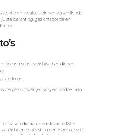
istentie en kwaliteit binnen verschillende
uiste belichting, gezichtspositie en
ystemen.
o’s
an biometrische gezichtsafbeeldingen.
’s.
tale foto's.
sche gezichtsvergelijking en voldoet aan
 te maken die aan alle relevante ISO-
g van licht en contrast en een ingebouwde